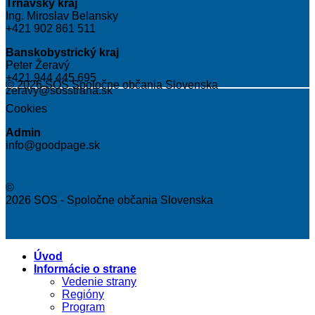
Trnavský kraj
Ing. Miroslav Belansky
+421 902 861 511
Banskobystrický kraj
Peter Žeravý
+421 944 445 695
© 2026 SOS Spoločne občania Slovenska
zeravy@sosstrana.sk
Cookies
Admin
info@goodpage.sk
©
2026 SOS - Spoločne občania Slovenska
Úvod
Informácie o strane
Vedenie strany
Regióny
Program