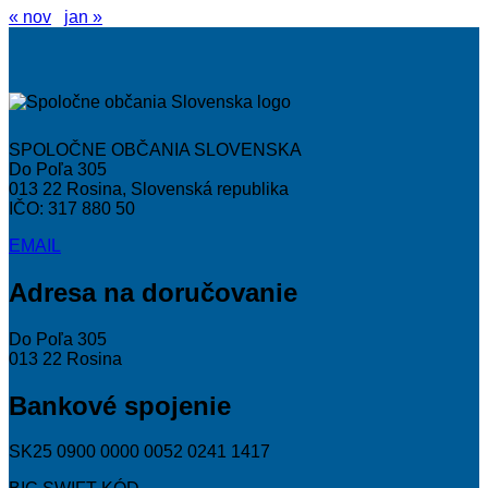
« nov
jan »
SPOLOČNE OBČANIA SLOVENSKA
Do Poľa 305
013 22 Rosina, Slovenská republika
IČO: 317 880 50
EMAIL
Adresa na doručovanie
Do Poľa 305
013 22 Rosina
Bankové spojenie
SK25 0900 0000 0052 0241 1417