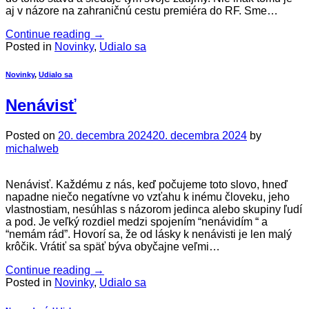
aj v názore na zahraničnú cestu premiéra do RF. Sme…
Continue reading
→
Posted in
Novinky
,
Udialo sa
Novinky
,
Udialo sa
Nenávisť
Posted on
20. decembra 2024
20. decembra 2024
by
michalweb
Nenávisť. Každému z nás, keď počujeme toto slovo, hneď
napadne niečo negatívne vo vzťahu k inému človeku, jeho
vlastnostiam, nesúhlas s názorom jedinca alebo skupiny ľudí
a pod. Je veľký rozdiel medzi spojením “nenávidím “ a
“nemám rád”. Hovorí sa, že od lásky k nenávisti je len malý
krôčik. Vrátiť sa späť býva obyčajne veľmi…
Continue reading
→
Posted in
Novinky
,
Udialo sa