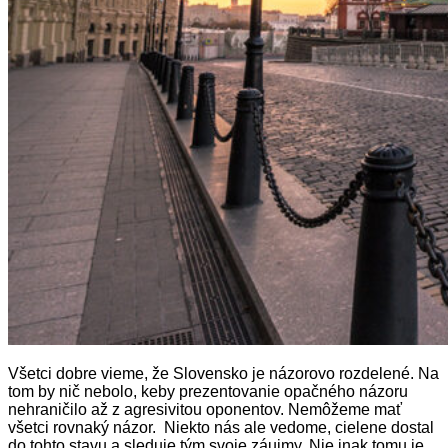
Všetci dobre vieme, že Slovensko je názorovo rozdelené. Na
tom by nič nebolo, keby prezentovanie opačného názoru
nehraničilo až z agresivitou oponentov. Nemôžeme mať
všetci rovnaký názor. Niekto nás ale vedome, cielene dostal
do tohto stavu a sleduje tým svoje záujmy. Nie inak tomu je