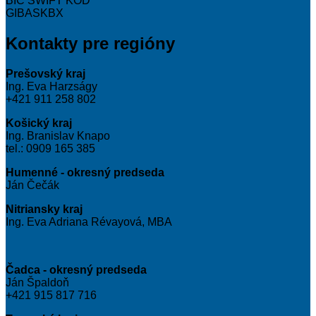
BIC SWIFT KÓD
GIBASKBX
Kontakty pre regióny
Prešovský kraj
Ing. Eva Harzságy
+421 911 258 802
Košický kraj
Ing. Branislav Knapo
tel.: 0909 165 385
Humenné - okresný predseda
Ján Čečák
Nitriansky kraj
Ing. Eva Adriana Révayová, MBA
Čadca - okresný predseda
Ján Špaldoň
+421 915 817 716