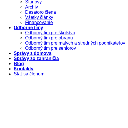
Stanovy
Archív
Desatoro člena
Všetky články
Financovanie
Odborné tímy
Odborný tím pre školstvo
Odborný tím pre obranu
Odborný tím pre malých a stredných podnikateľov
Odborný tím pre seniorov
Správy z domova
Správy zo zahraničia
Blog
Kontakty
Stať sa členom