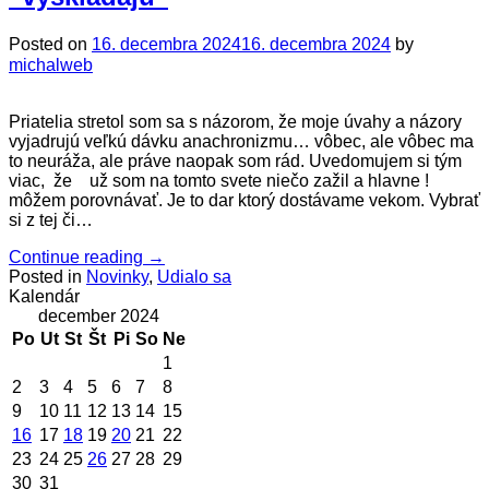
Posted on
16. decembra 2024
16. decembra 2024
by
michalweb
Priatelia stretol som sa s názorom, že moje úvahy a názory
vyjadrujú veľkú dávku anachronizmu… vôbec, ale vôbec ma
to neuráža, ale práve naopak som rád. Uvedomujem si tým
viac, že už som na tomto svete niečo zažil a hlavne !
môžem porovnávať. Je to dar ktorý dostávame vekom. Vybrať
si z tej či…
Continue reading
→
Posted in
Novinky
,
Udialo sa
Kalendár
december 2024
Po
Ut
St
Št
Pi
So
Ne
1
2
3
4
5
6
7
8
9
10
11
12
13
14
15
16
17
18
19
20
21
22
23
24
25
26
27
28
29
30
31