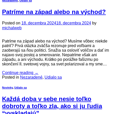
Nezaradené
,
Udialo sa
Patríme na západ alebo na východ?
Posted on
18. decembra 2024
18. decembra 2024
by
michalweb
Patríme na západ alebo na východ? Musíme vôbec niekde
patriť? Prvá otázka zväčša rezonuje pred voľbami a
zaoberajú sa ňou politici. Snažia sa osloviť voličov a dať im
najavo svoj postoj a smerovanie. Nepatríme však ani
západu, a ani východu. Krátko po porážke fašizmu po
skončení II. svetovej vojny, sa svet polarizoval a my sme…
Continue reading
→
Posted in
Nezaradené
,
Udialo sa
Novinky
,
Udialo sa
Každá doba v sebe nesie toľko
dobroty a toľko zla, ako si ju ľudia
“vyskladajú”