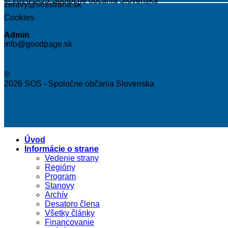
© 2026 SOS Spoločne občania Slovenska
zeravy@sosstrana.sk
Cookies
Admin
info@goodpage.sk
©
2026 SOS - Spoločne občania Slovenska
Úvod
Informácie o strane
Vedenie strany
Regióny
Program
Stanovy
Archív
Desatoro člena
Všetky články
Financovanie