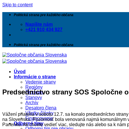
Skip to content
Politická strana pre každého občana
Napíšte nám
+421 910 434 927
Politická strana pre každého občana
Úvod
Informácie o strane
Vedenie strany
Regióny
Predsedníctvo strany SOS Spoločne o
Program
Stanovy
Archív
Desatoro člena
Všetky články
Vážení priatelia v sobotu 12.7. sa konalo predsedníctvo stra
Financovanie
na Slovensku. Pozornosť bola venovaná najmä komunálnym vo
Odborné tímy
Panenku. Ak chcete vedieť viac, sledujte nás alebo sa k nám p
Odborný tím pre obranu