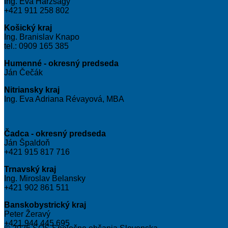
Ing. Eva Harzságy
+421 911 258 802
Košický kraj
Ing. Branislav Knapo
tel.: 0909 165 385
Humenné - okresný predseda
Ján Čečák
Nitriansky kraj
Ing. Eva Adriana Révayová, MBA
Čadca - okresný predseda
Ján Špaldoň
+421 915 817 716
Trnavský kraj
Ing. Miroslav Belansky
+421 902 861 511
Banskobystrický kraj
Peter Žeravý
+421 944 445 695