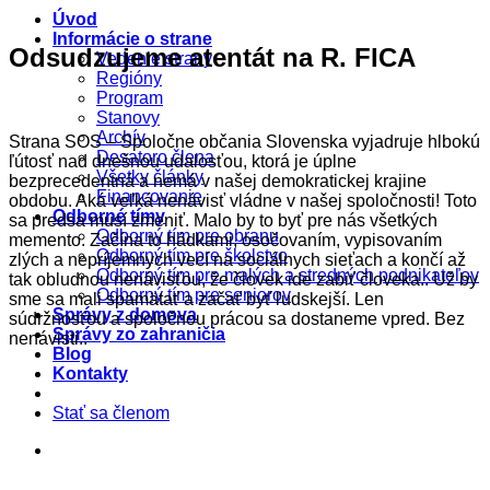
Úvod
Informácie o strane
Odsudzujeme atentát na R. FICA
Vedenie strany
Regióny
Program
Stanovy
Archív
Strana SOS – Spoločne občania Slovenska vyjadruje hlbokú
Desatoro člena
ľútosť nad dnešnou udalosťou, ktorá je úplne
Všetky články
bezprecedentná a nemá v našej demokratickej krajine
Financovanie
obdobu. Aká veľká nenávisť vládne v našej spoločnosti! Toto
Odborné tímy
sa predsa musí zmeniť. Malo by to byť pre nás všetkých
Odborný tím pre obranu
memento. Začína to hádkami, osočovaním, vypisovaním
Odborný tím pre školstvo
zlých a nepríjemnych vecí na sociálnych sieťach a končí až
Odborný tím pre malých a stredných podnikateľov
tak obludnou nenávisťou, že človek ide zabiť človeka.. Už by
Odborný tím pre seniorov
sme sa mali spamätať a začať byť ľudskejší. Len
Správy z domova
súdržnosťou a spoločnou prácou sa dostaneme vpred. Bez
Správy zo zahraničia
nenávisti..
Blog
Kontakty
Stať sa členom