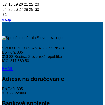
17
18
19
20
21
22
23
24
25
26
27
28
29
30
31
« sep
SPOLOČNE OBČANIA SLOVENSKA
Do Poľa 305
013 22 Rosina, Slovenská republika
IČO: 317 880 50
EMAIL
Adresa na doručovanie
Do Poľa 305
013 22 Rosina
Bankové spojenie