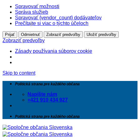
Spravovať možnosti
Správa služieb
Spravovať {vendor_count} dodávateľov
Prečítajte si viac o týchto účeloch
Prijať
Odmietnuť
Zobraziť predvoľby
Uložiť predvoľby
Zobraziť predvoľby
Zásady používania súborov cookie
Skip to content
Politická strana pre každého občana
Napíšte nám
+421 910 434 927
Politická strana pre každého občana