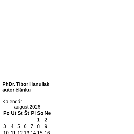
PhDr. Tibor Hanuliak
autor článku
Kalendár
august 2026
Po
Ut
St
Št
Pi
So
Ne
1
2
3
4
5
6
7
8
9
10
11
12
13
14
15
16