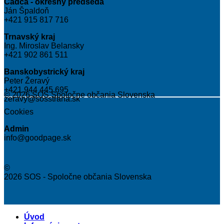
Čadca - okresný predseda
Ján Špaldoň
+421 915 817 716
Trnavský kraj
Ing. Miroslav Belansky
+421 902 861 511
Banskobystrický kraj
Peter Žeravý
+421 944 445 695
© 2026 SOS Spoločne občania Slovenska
zeravy@sosstrana.sk
Cookies
Admin
info@goodpage.sk
©
2026 SOS - Spoločne občania Slovenska
Úvod