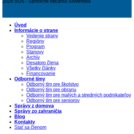
2026 SOS - Spoločne občania Slovenska
Úvod
Informácie o strane
Vedenie strany
Regióny
Program
Stanovy
Archív
Desatoro člena
Všetky články
Financovanie
Odborné tímy
Odborný tím pre školstvo
Odborný tím pre obranu
Odborný tím pre malých a stredných podnikateľov
Odborný tím pre seniorov
Správy z domova
Správy zo zahraničia
Blog
Kontakty
Stať sa členom