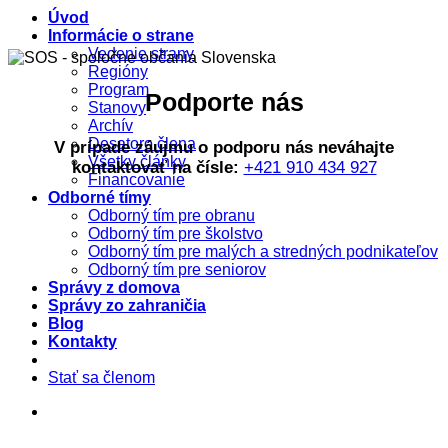
Úvod
Informácie o strane
Vedenie strany
Regióny
Program
Podporte nás
Stanovy
Archív
Desatoro člena
V prípade záujmu o podporu nás neváhajte
Všetky články
kontaktovať na čísle:
+421 910 434 927
Financovanie
Odborné tímy
Odborný tím pre obranu
Odborný tím pre školstvo
Odborný tím pre malých a stredných podnikateľov
Odborný tím pre seniorov
Správy z domova
Správy zo zahraničia
Blog
Kontakty
Stať sa členom