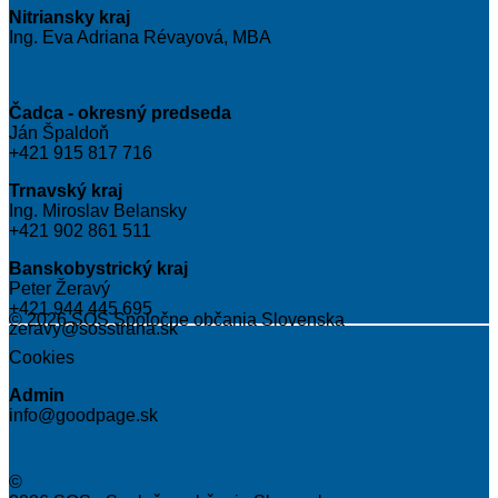
Nitriansky kraj
Ing. Eva Adriana Révayová, MBA
Čadca - okresný predseda
Ján Špaldoň
+421 915 817 716
Trnavský kraj
Ing. Miroslav Belansky
+421 902 861 511
Banskobystrický kraj
Peter Žeravý
+421 944 445 695
© 2026 SOS Spoločne občania Slovenska
zeravy@sosstrana.sk
Cookies
Admin
info@goodpage.sk
©