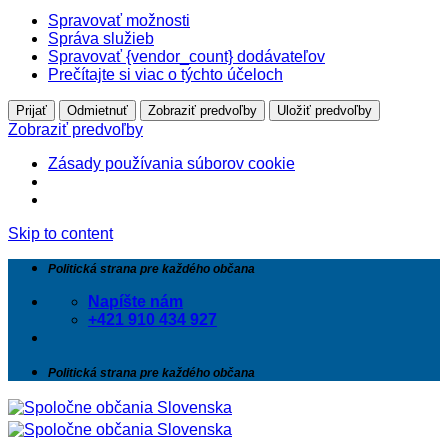
Spravovať možnosti
Správa služieb
Spravovať {vendor_count} dodávateľov
Prečítajte si viac o týchto účeloch
Prijať
Odmietnuť
Zobraziť predvoľby
Uložiť predvoľby
Zobraziť predvoľby
Zásady používania súborov cookie
Skip to content
Politická strana pre každého občana
Napíšte nám
+421 910 434 927
Politická strana pre každého občana