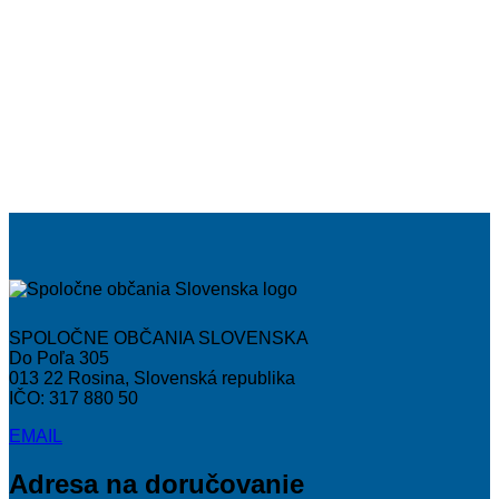
SPOLOČNE OBČANIA SLOVENSKA
Do Poľa 305
013 22 Rosina, Slovenská republika
IČO: 317 880 50
EMAIL
Adresa na doručovanie