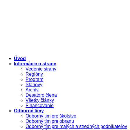
Úvod
Informácie o strane
Vedenie strany
Regióny
Program
Stanovy
Archív
Desatoro člena
Všetky články
Financovanie
Odborné tímy
Odborný tím pre školstvo
Odborný tím pre obranu
Odborný tím pre malých a stredných podnikateľov